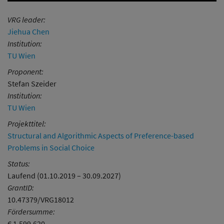
VRG leader:
Jiehua Chen
Institution:
TU Wien
Proponent:
Stefan Szeider
Institution:
TU Wien
Projekttitel:
Structural and Algorithmic Aspects of Preference-based
Problems in Social Choice
Status:
Laufend (01.10.2019 – 30.09.2027)
GrantID:
10.47379/VRG18012
Fördersumme:
€ 1.599.620