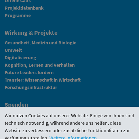
Offene Calls
Projektdatenbank
Programme
Wirkung & Projekte
Gesundheit, Medizin und Biologie
Umwelt
Digitalisierung
Kognition, Lernen und Verhalten
Future Leaders fördern
Transfer: Wissenschaft in Wirtschaft
Forschungsinfrastruktur
Spenden
Fundraising
Wir nutzen Cookies auf unserer Website. Einige von ihnen sind
technisch notwendig, während andere uns helfen, diese
News
Website zu verbessern oder zusätzliche Funktionalitäten zur
Verfügung zu stellen.
Weitere Informationen