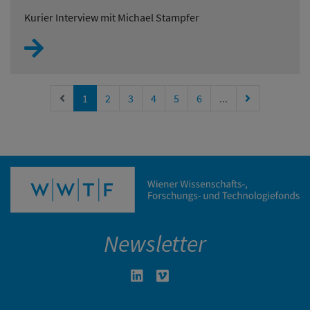
Kurier Interview mit Michael Stampfer
Vorherige Seite
Nächste Seite
1
2
3
4
5
6
...
Newsletter
Linkedin in neuem Fenster öffnen
Vimeo in neuem Fenster öffn