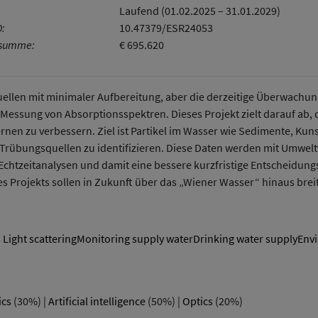
Laufend (01.02.2025 – 31.01.2029)
D:
10.47379/ESR24053
rsumme:
€ 695.620
ellen mit minimaler Aufbereitung, aber die derzeitige Überwachun
ssung von Absorptionsspektren. Dieses Projekt zielt darauf ab, d
nen zu verbessern. Ziel ist Partikel im Wasser wie Sedimente, Kun
Trübungsquellen zu identifizieren. Diese Daten werden mit Umwel
Echtzeitanalysen und damit eine bessere kurzfristige Entscheidun
es Projekts sollen in Zukunft über das „Wiener Wasser“ hinaus bre
 Light scatteringMonitoring supply waterDrinking water supplyEnv
ics
(30%) |
Artificial intelligence
(50%) |
Optics
(20%)