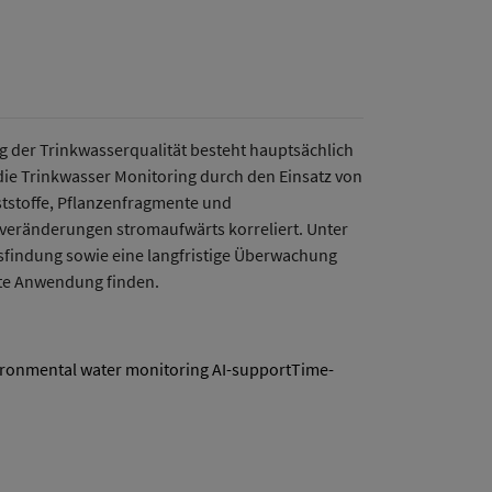
g der Trinkwasserqualität besteht hauptsächlich
ie Trinkwasser Monitoring durch den Einsatz von
ststoffe, Pflanzenfragmente und
tveränderungen stromaufwärts korreliert. Unter
gsfindung sowie eine langfristige Überwachung
ite Anwendung finden.
ironmental water monitoring AI-supportTime-