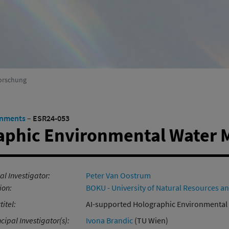
(Aktiv)
Umweltsystemforschung
(Aktiv)
orschung
onments
–
ESR24-053
aphic Environmental Water 
al Investigator:
Peter Van Oostrum
ion:
BOKU - University of Natural Resources an
titel:
AI-supported Holographic Environmental
cipal Investigator(s):
Ivona Brandic
(TU Wien)