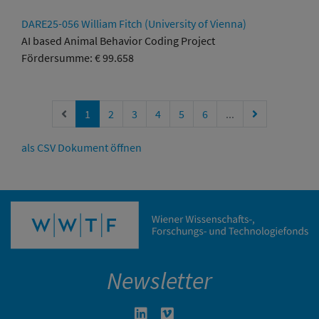
DARE25-056 William Fitch (University of Vienna)
AI based Animal Behavior Coding Project
Fördersumme: € 99.658
Vorherige Seite
Nächste Seite
1
2
3
4
5
6
...
als CSV Dokument öffnen
Newsletter
Linkedin in neuem Fenster öffnen
Vimeo in neuem Fenster öffn