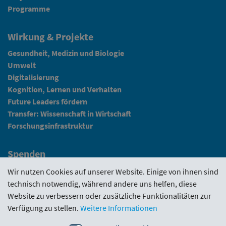
Programme
Wirkung & Projekte
Gesundheit, Medizin und Biologie
Umwelt
Digitalisierung
Kognition, Lernen und Verhalten
Future Leaders fördern
Transfer: Wissenschaft in Wirtschaft
Forschungsinfrastruktur
Spenden
Fundraising
Wir nutzen Cookies auf unserer Website. Einige von ihnen sind
technisch notwendig, während andere uns helfen, diese
News
Website zu verbessern oder zusätzliche Funktionalitäten zur
Verfügung zu stellen.
Weitere Informationen
Intranet