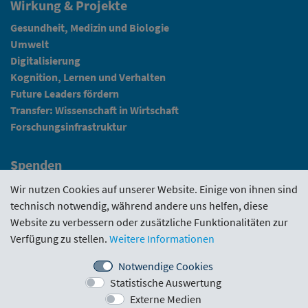
Wirkung & Projekte
Gesundheit, Medizin und Biologie
Umwelt
Digitalisierung
Kognition, Lernen und Verhalten
Future Leaders fördern
Transfer: Wissenschaft in Wirtschaft
Forschungsinfrastruktur
Spenden
Fundraising
Wir nutzen Cookies auf unserer Website. Einige von ihnen sind
technisch notwendig, während andere uns helfen, diese
News
Website zu verbessern oder zusätzliche Funktionalitäten zur
Verfügung zu stellen.
Weitere Informationen
Intranet
Notwendige Cookies
Statistische Auswertung
Förderrichtlinie
·
Funding Portal
·
Evaluierungen
·
Externe Medien