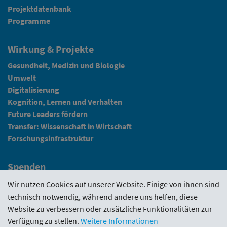
Projektdatenbank
Programme
Wirkung & Projekte
Gesundheit, Medizin und Biologie
Umwelt
Digitalisierung
Kognition, Lernen und Verhalten
Future Leaders fördern
Transfer: Wissenschaft in Wirtschaft
Forschungsinfrastruktur
Spenden
Fundraising
Wir nutzen Cookies auf unserer Website. Einige von ihnen sind
technisch notwendig, während andere uns helfen, diese
News
Website zu verbessern oder zusätzliche Funktionalitäten zur
Verfügung zu stellen.
Weitere Informationen
Intranet