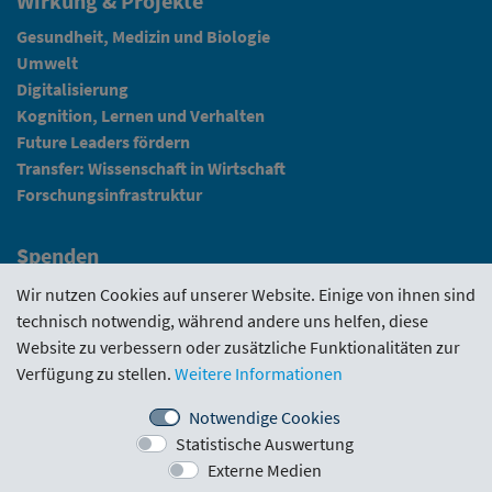
Wirkung & Projekte
Gesundheit, Medizin und Biologie
Umwelt
Digitalisierung
Kognition, Lernen und Verhalten
Future Leaders fördern
Transfer: Wissenschaft in Wirtschaft
Forschungsinfrastruktur
Spenden
Fundraising
Wir nutzen Cookies auf unserer Website. Einige von ihnen sind
technisch notwendig, während andere uns helfen, diese
News
Website zu verbessern oder zusätzliche Funktionalitäten zur
Verfügung zu stellen.
Weitere Informationen
Intranet
Notwendige Cookies
Statistische Auswertung
Förderrichtlinie
·
Funding Portal
·
Evaluierungen
·
Externe Medien
Downloads
·
Kontakt
·
Impressum