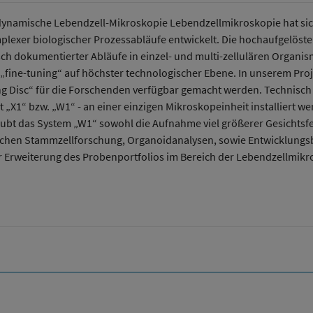
 dynamische Lebendzell-Mikroskopie Lebendzellmikroskopie hat sic
exer biologischer Prozessabläufe entwickelt. Die hochaufgelöste 
ch dokumentierter Abläufe in einzel- und multi-zellulären Organisme
fine-tuning“ auf höchster technologischer Ebene. In unserem Projek
 Disc“ für die Forschenden verfügbar gemacht werden. Technisch 
 „X1“ bzw. „W1“ - an einer einzigen Mikroskopeinheit installiert we
ubt das System „W1“ sowohl die Aufnahme viel größerer Gesichtsfel
eichen Stammzellforschung, Organoidanalysen, sowie Entwicklungsb
 zur Erweiterung des Probenportfolios im Bereich der Lebendzellmi