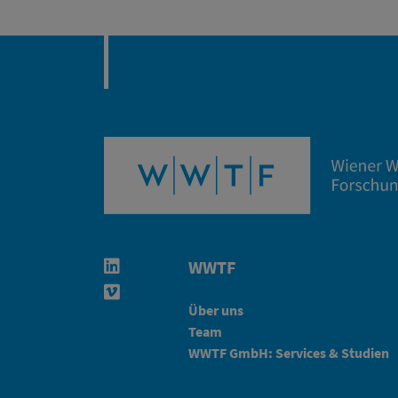
WWTF
Linkedin in neuem Fenster öffnen
Vimeo in neuem Fenster öffnen
Über uns
Team
WWTF GmbH: Services & Studien