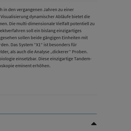
h in den vergangenen Jahren zu einer
Visualisierung dynamischer Abläufe bietet die
n. Die multi-dimensionale Vielfalt potentiell zu
tverfahren soll ein bislang einzigartiges
gesehen sollen beide gängigen Einheiten mit
rden. Das System “X1“ ist besonders für
der, als auch die Analyse „dickerer“ Proben.
iologie einsetzbar. Diese einzigartige Tandem-
kroskopie eminent erhöhen.
Nach oben Scrollen