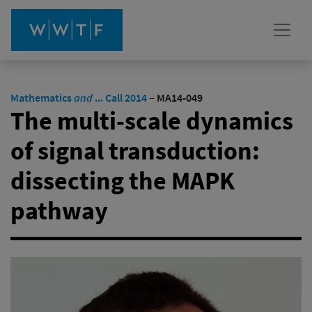
Mathematics
and
... Call 2014
–
MA14-049
The multi-scale dynamics
of signal transduction:
dissecting the MAPK
pathway