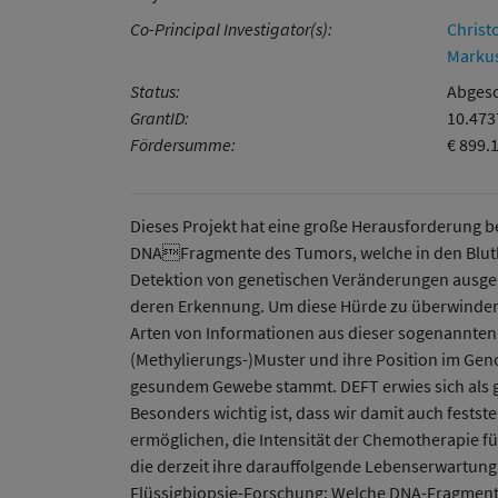
Co-Principal Investigator(s):
Christ
Markus
Status:
Abgesc
GrantID:
10.47
Fördersumme:
€ 899.
Dieses Projekt hat eine große Herausforderung be
DNAFragmente des Tumors, welche in den Blutkre
Detektion von genetischen Veränderungen ausgeri
deren Erkennung. Um diese Hürde zu überwinden,
Arten von Informationen aus dieser sogenannten „
(Methylierungs-)Muster und ihre Position im Ge
gesundem Gewebe stammt. DEFT erwies sich als g
Besonders wichtig ist, dass wir damit auch fests
ermöglichen, die Intensität der Chemotherapie f
die derzeit ihre darauffolgende Lebenserwartung 
Flüssigbiopsie-Forschung: Welche DNA-Fragmente 