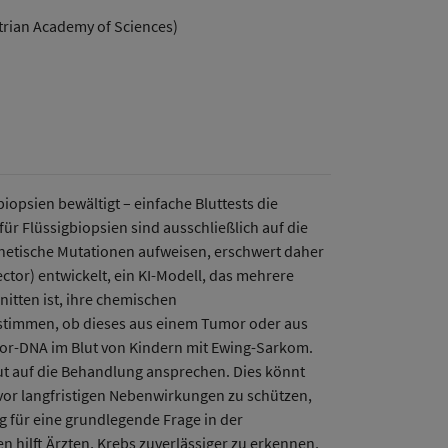
trian Academy of Sciences)
opsien bewältigt – einfache Bluttests die
r Flüssigbiopsien sind ausschließlich auf die
enetische Mutationen aufweisen, erschwert daher
or) entwickelt, ein KI-Modell, das mehrere
itten ist, ihre chemischen
estimmen, ob dieses aus einem Tumor oder aus
or-DNA im Blut von Kindern mit Ewing-Sarkom.
 gut auf die Behandlung ansprechen. Dies könnt
 vor langfristigen Nebenwirkungen zu schützen,
g für eine grundlegende Frage in der
hilft Ärzten, Krebs zuverlässiger zu erkennen,