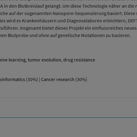
 in den Blutkreislauf gelangt. Um diese Technologie näher an die 
he auf der sogenannten Nanopore-Sequenzierung basiert. Diese ste
ies wird es Krankenhäusern und Diagnoselaboren erleichtern, DE
hzuführen. Insgesamt bietet dieses Projekt ein einflussreiches ne
hen Blutprobe und ohne auf genetische Mutationen zu basieren.
ine learning
,
tumor evolution
,
drug resistance
oinformatics
(30%) |
Cancer research
(30%)