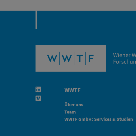
WWTF
Linkedin in neuem Fenster öffnen
Vimeo in neuem Fenster öffnen
Über uns
Team
WWTF GmbH: Services & Studien