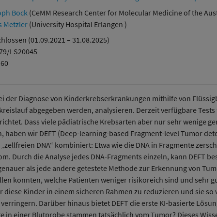
oph Bock
(CeMM Research Center for Molecular Medicine of the Aus
 Metzler
(University Hospital Erlangen )
hlossen (01.09.2021 – 31.08.2025)
379/LS20045
160
i der Diagnose von Kinderkrebserkrankungen mithilfe von Flüssigbi
islauf abgegeben werden, analysieren. Derzeit verfügbare Tests fü
chtet. Dass viele pädiatrische Krebsarten aber nur sehr wenige g
 haben wir DEFT (Deep-learning-based Fragment-level Tumor detect
zellfreien DNA“ kombiniert: Etwa wie die DNA in Fragmente zerschn
nom. Durch die Analyse jedes DNA-Fragments einzeln, kann DEFT b
enauer als jede andere getestete Methode zur Erkennung von Tum
tellen konnten, welche Patienten weniger risikoreich sind und sehr
ür diese Kinder in einem sicheren Rahmen zu reduzieren und sie so
verringern. Darüber hinaus bietet DEFT die erste KI-basierte Lösun
in einer Blutprobe stammen tatsächlich vom Tumor? Dieses Wissen 