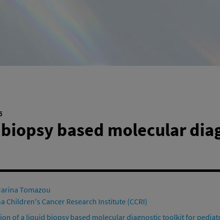
Umweltsystemforschung
iv)
5
d biopsy based molecular diag
Marina Tomazou
na Children's Cancer Research Institute (CCRI)
tion of a liquid biopsy based molecular diagnostic toolkit for pedia