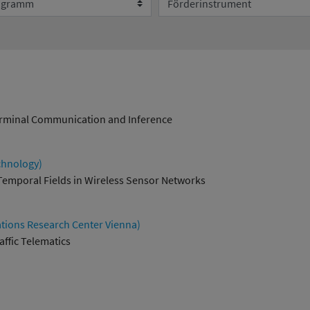
Umweltsystemforschung
terminal Communication and Inference
chnology)
-Temporal Fields in Wireless Sensor Networks
ons Research Center Vienna)
ffic Telematics