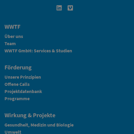
Linkedin in neuem Fenster öffnen
Vimeo in neuem Fenster öffn
WWTF
Über uns
Team
WWTF GmbH: Services & Studien
Förderung
Unsere Prinzipien
Offene Calls
Projektdatenbank
Programme
Wirkung & Projekte
Gesundheit, Medizin und Biologie
Umwelt