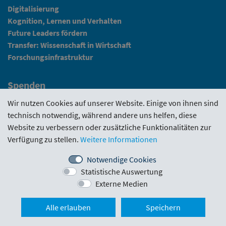
Digitalisierung
Kognition, Lernen und Verhalten
Future Leaders fördern
Transfer: Wissenschaft in Wirtschaft
Forschungsinfrastruktur
Spenden
Fundraising
Wir nutzen Cookies auf unserer Website. Einige von ihnen sind
technisch notwendig, während andere uns helfen, diese
News
Website zu verbessern oder zusätzliche Funktionalitäten zur
Verfügung zu stellen.
Weitere Informationen
Intranet
Notwendige Cookies
Statistische Auswertung
Förderrichtlinie
·
Funding Portal
·
Evaluierungen
·
Externe Medien
Downloads
·
Kontakt
·
Impressum
Nach ob
Alle erlauben
Speichern
Schlickgasse 3/12
·
1090 Wien
·
office@wwtf.at