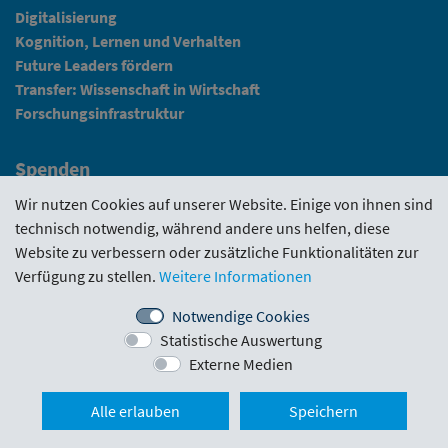
Digitalisierung
Kognition, Lernen und Verhalten
Future Leaders fördern
Transfer: Wissenschaft in Wirtschaft
Forschungsinfrastruktur
Spenden
Fundraising
Wir nutzen Cookies auf unserer Website. Einige von ihnen sind
technisch notwendig, während andere uns helfen, diese
News
Website zu verbessern oder zusätzliche Funktionalitäten zur
Verfügung zu stellen.
Weitere Informationen
Intranet
Notwendige Cookies
Statistische Auswertung
Förderrichtlinie
·
Funding Portal
·
Evaluierungen
·
Externe Medien
Downloads
·
Kontakt
·
Impressum
Nach ob
Alle erlauben
Speichern
Schlickgasse 3/12
·
1090 Wien
·
office@wwtf.at