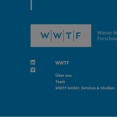
WWTF
Linkedin in neuem Fenster öffnen
Vimeo in neuem Fenster öffnen
Über uns
Team
WWTF GmbH: Services & Studien