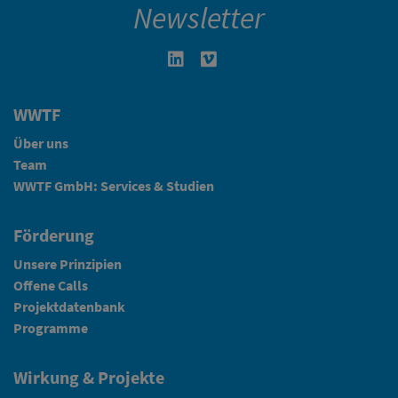
Newsletter
Linkedin in neuem Fenster öffnen
Vimeo in neuem Fenster öffn
WWTF
Über uns
Team
WWTF GmbH: Services & Studien
Förderung
Unsere Prinzipien
Offene Calls
Projektdatenbank
Programme
Wirkung & Projekte