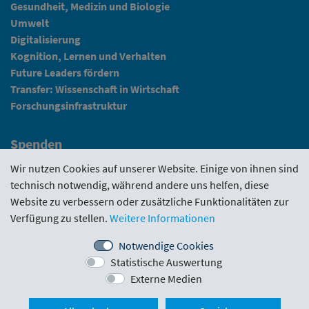
Gesundheit, Medizin und Biologie
Umwelt
Digitalisierung
Kognition, Lernen und Verhalten
Future Leaders fördern
Transfer: Wissenschaft in Wirtschaft
Forschungsinfrastruktur
Spenden
Fundraising
Wir nutzen Cookies auf unserer Website. Einige von ihnen sind
technisch notwendig, während andere uns helfen, diese
News
Website zu verbessern oder zusätzliche Funktionalitäten zur
Verfügung zu stellen.
Weitere Informationen
Intranet
Notwendige Cookies
Statistische Auswertung
Förderrichtlinie
·
Funding Portal
·
Evaluierungen
·
Externe Medien
Downloads
·
Kontakt
·
Impressum
Nach ob