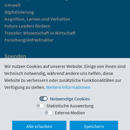
Umwelt
Digitalisierung
Kognition, Lernen und Verhalten
Future Leaders fördern
Transfer: Wissenschaft in Wirtschaft
Forschungsinfrastruktur
Spenden
Fundraising
Wir nutzen Cookies auf unserer Website. Einige von ihnen sind
technisch notwendig, während andere uns helfen, diese
News
Website zu verbessern oder zusätzliche Funktionalitäten zur
Verfügung zu stellen.
Weitere Informationen
Intranet
Notwendige Cookies
Statistische Auswertung
Förderrichtlinie
·
Funding Portal
·
Evaluierungen
·
Externe Medien
Downloads
·
Kontakt
·
Impressum
Nach ob
Alle erlauben
Speichern
Schlickgasse 3/12
·
1090 Wien
·
office@wwtf.at