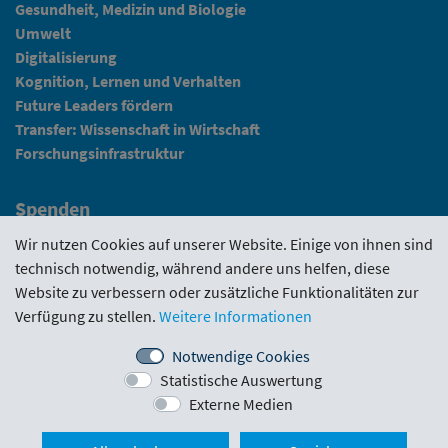
Gesundheit, Medizin und Biologie
Umwelt
Digitalisierung
Kognition, Lernen und Verhalten
Future Leaders fördern
Transfer: Wissenschaft in Wirtschaft
Forschungsinfrastruktur
Spenden
Fundraising
Wir nutzen Cookies auf unserer Website. Einige von ihnen sind
technisch notwendig, während andere uns helfen, diese
News
Website zu verbessern oder zusätzliche Funktionalitäten zur
Verfügung zu stellen.
Weitere Informationen
Intranet
Notwendige Cookies
Statistische Auswertung
Förderrichtlinie
·
Funding Portal
·
Evaluierungen
·
Externe Medien
Downloads
·
Kontakt
·
Impressum
Nach ob