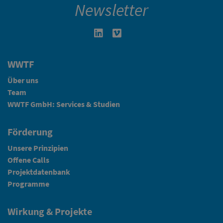
Newsletter
Linkedin in neuem Fenster öffnen
Vimeo in neuem Fenster öffn
WWTF
Über uns
Team
WWTF GmbH: Services & Studien
Förderung
Unsere Prinzipien
Offene Calls
Projektdatenbank
Programme
Wirkung & Projekte