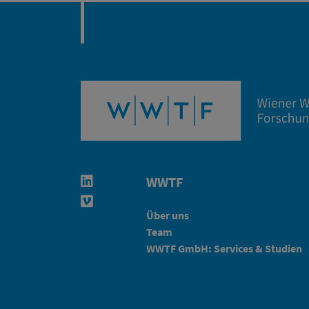
WWTF
Linkedin in neuem Fenster öffnen
Vimeo in neuem Fenster öffnen
Über uns
Team
WWTF GmbH: Services & Studien