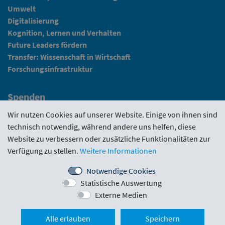
Umwelt
Digitalisierung
Kognition, Lernen und Verhalten
Future Leaders fördern
Transfer: Wissenschaft in Wirtschaft
Forschungsinfrastruktur
Spenden
Fundraising
Wir nutzen Cookies auf unserer Website. Einige von ihnen sind
technisch notwendig, während andere uns helfen, diese
News
Website zu verbessern oder zusätzliche Funktionalitäten zur
Verfügung zu stellen.
Weitere Informationen
Intranet
Notwendige Cookies
Statistische Auswertung
Förderrichtlinie
·
Funding Portal
·
Evaluierungen
·
Externe Medien
Downloads
·
Kontakt
·
Impressum
Nach ob
Alle erlauben
Speichern
Schlickgasse 3/12
·
1090 Wien
·
office@wwtf.at