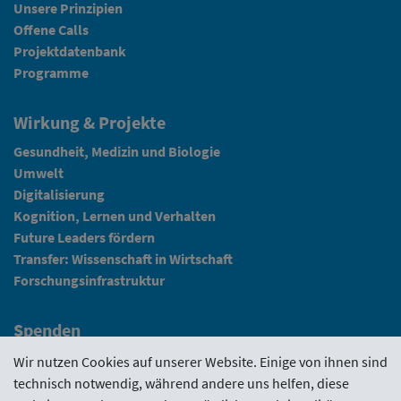
Unsere Prinzipien
Offene Calls
Projektdatenbank
Programme
Wirkung & Projekte
Gesundheit, Medizin und Biologie
Umwelt
Digitalisierung
Kognition, Lernen und Verhalten
Future Leaders fördern
Transfer: Wissenschaft in Wirtschaft
Forschungsinfrastruktur
Spenden
Fundraising
Wir nutzen Cookies auf unserer Website. Einige von ihnen sind
technisch notwendig, während andere uns helfen, diese