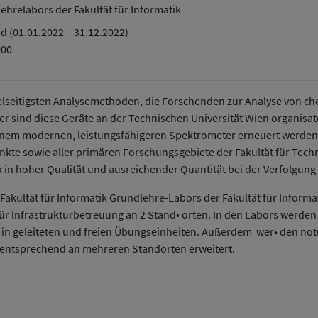
ehrelabors der Fakultät für Informatik
d (01.01.2022 – 31.12.2022)
000
vielseitigsten Analysemethoden, die Forschenden zur Analyse von c
r sind diese Geräte an der Technischen Universität Wien organis
 einem modernen, leistungsfähigeren Spektrometer erneuert werden
e sowie aller primären Forschungsgebiete der Fakultät für Tech
ik in hoher Qualität und ausreichender Quantität bei der Verfolgung
akultät für Informatik Grundlehre-Labors der Fakultät für Informa
für lnfrastrukturbetreuung an 2 Stand• orten. In den Labors werde
 in geleiteten und freien Übungseinheiten. Außerdem wer• den no
 entsprechend an mehreren Standorten erweitert.