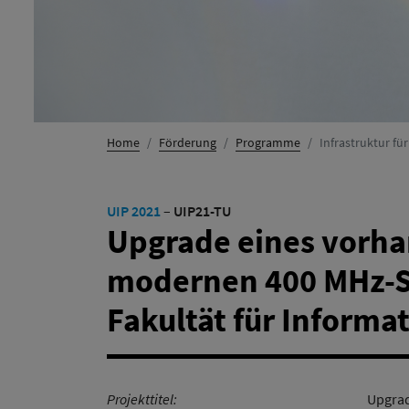
Home
Förderung
Programme
Infrastruktur fü
UIP 2021
–
UIP21-TU
Upgrade eines vorh
modernen 400 MHz-S
Fakultät für Informat
Projekttitel:
Upgrad