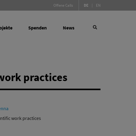
(Aktive Sprache)
Offene Calls
DE
|
EN
ojekte
Spenden
News
×
 work practices
 Social Sciences
Suchen
de Instrumente
enna
ktur für Forschung
ntific work practices