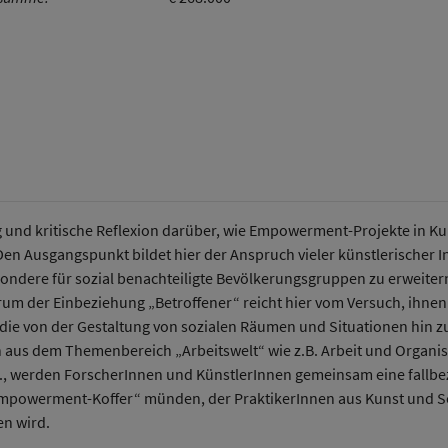
Umweltsystemforschung
 und kritische Reflexion darüber, wie Empowerment-Projekte in Ku
Den Ausgangspunkt bildet hier der Anspruch vieler künstlerischer In
sondere für sozial benachteiligte Bevölkerungsgruppen zu erweiter
m der Einbeziehung „Betroffener“ reicht hier vom Versuch, ihnen 
e von der Gestaltung von sozialen Räumen und Situationen hin zu
aus dem Themenbereich „Arbeitswelt“ wie z.B. Arbeit und Organisa
, werden ForscherInnen und KünstlerInnen gemeinsam eine fallbez
„Empowerment-Koffer“ münden, der PraktikerInnen aus Kunst und S
n wird.