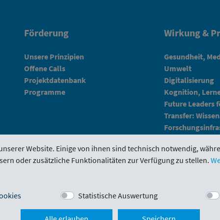
Förderung
Wirkung & Pr
Unsere Prinzipien
Gesundheit, Med
Offene Calls
Umwelt
Projektdatenbank
Digitalisierung
Programme
Kognition, Lern
Future Leaders 
Transfer: Wissen
Forschungsinfra
unserer Website. Einige von ihnen sind technisch notwendig, währ
sern oder zusätzliche Funktionalitäten zur Verfügung zu stellen.
We
tal
Evaluierungen
Downloads
Kontakt
ookies
Statistische Auswertung
Alle erlauben
Speichern