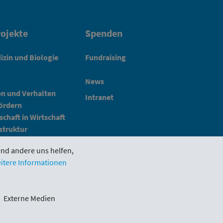
ojekte
Spenden
izin und Biologie
Fundraising
News
en und Verhalten
Intranet
fördern
schaft in Wirtschaft
struktur
end andere uns helfen,
itere Informationen
Impressum
Schlickgasse 3/12
Externe Medien
1090 Wien
office@wwtf.at