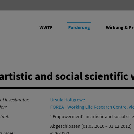
WWTF
Förderung
Wirkung & Pr
rojekte
tistic and social scientific
Programme
Future Leaders fördern
Vienna Research Groups for Young
Transfer: Wissenschaft in
Empirical
al Investigator:
Ursula Holtgrewe
Investigators
Wirtschaft
Ergänzen
ion:
FORBA - Working Life Research Centre, Vi
Life Sciences
Forschungsinfrastruktur
Infrastru
titel:
''Empowerment'' in artistic and social scie
Informations- und
Abgeschlossen (01.03.2010 – 31.12.2012)
Kommunikationstechnologien
rsumme:
€ 268.000