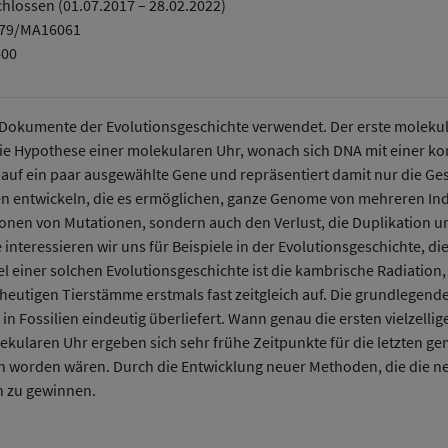
hlossen (01.07.2017 – 28.02.2022)
Umweltsystemforschung
379/MA16061
400
s Dokumente der Evolutionsgeschichte verwendet. Der erste mole
 die Hypothese einer molekularen Uhr, wonach sich DNA mit einer k
 auf ein paar ausgewählte Gene und repräsentiert damit nur die Ge
 entwickeln, die es ermöglichen, ganze Genome von mehreren Indiv
onen von Mutationen, sondern auch den Verlust, die Duplikation u
teressieren wir uns für Beispiele in der Evolutionsgeschichte, die 
iel einer solchen Evolutionsgeschichte ist die kambrische Radiati
heutigen Tierstämme erstmals fast zeitgleich auf. Die grundlegend
n Fossilien eindeutig überliefert. Wann genau die ersten vielzellige
ekularen Uhr ergeben sich sehr frühe Zeitpunkte für die letzten 
n worden wären. Durch die Entwicklung neuer Methoden, die die 
n zu gewinnen.