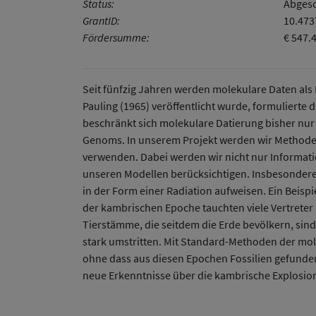
Status:
Abgesc
GrantID:
10.47
Fördersumme:
€ 547.
Seit fünfzig Jahren werden molekulare Daten al
Pauling (1965) veröffentlicht wurde, formulierte
beschränkt sich molekulare Datierung bisher nur
Genoms. In unserem Projekt werden wir Methoden
verwenden. Dabei werden wir nicht nur Informati
unseren Modellen berücksichtigen. Insbesondere in
in der Form einer Radiation aufweisen. Ein Beisp
der kambrischen Epoche tauchten viele Vertreter 
Tierstämme, die seitdem die Erde bevölkern, sind i
stark umstritten. Mit Standard-Methoden der mol
ohne dass aus diesen Epochen Fossilien gefunde
neue Erkenntnisse über die kambrische Explosio