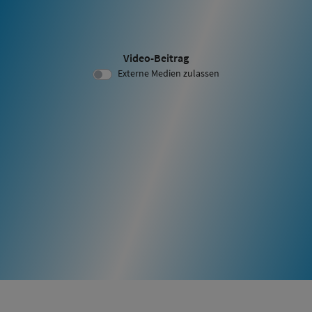
Video-Beitrag
Video ID 1611:
Externe Medien zulassen