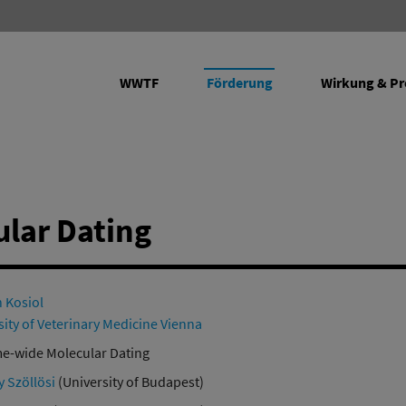
WWTF
Förderung
Wirkung & Pr
rojekte
lar Dating
Programme
Future Leaders fördern
Vienna Research Groups for Young
Transfer: Wissenschaft in
Empirical
n Kosiol
Investigators
Wirtschaft
Ergänzen
sity of Veterinary Medicine Vienna
Life Sciences
Forschungsinfrastruktur
Infrastru
-wide Molecular Dating
Informations- und
y Szöllösi
(University of Budapest)
Kommunikationstechnologien