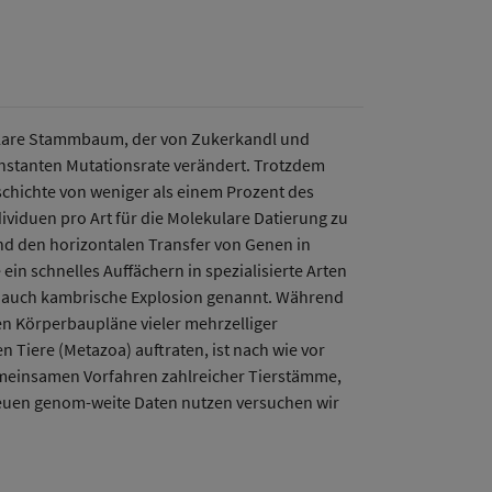
kulare Stammbaum, der von Zukerkandl und
onstanten Mutationsrate verändert. Trotzdem
schichte von weniger als einem Prozent des
iduen pro Art für die Molekulare Datierung zu
nd den horizontalen Transfer von Genen in
ein schnelles Auffächern in spezialisierte Arten
on, auch kambrische Explosion genannt. Während
en Körperbaupläne vieler mehrzelliger
n Tiere (Metazoa) auftraten, ist nach wie vor
gemeinsamen Vorfahren zahlreicher Tierstämme,
neuen genom-weite Daten nutzen versuchen wir