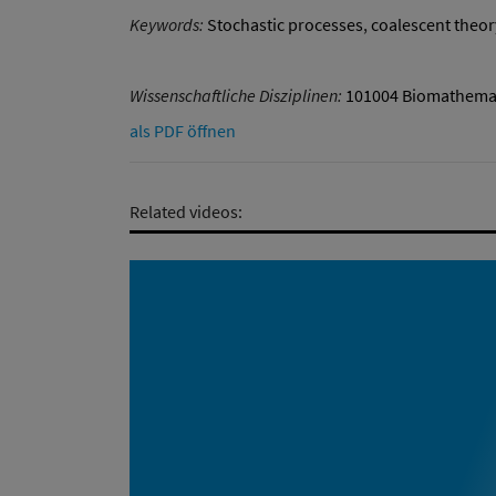
Keywords:
Stochastic processes
,
coalescent theor
Wissenschaftliche Disziplinen:
101004 Biomathema
als PDF öffnen
Related videos: