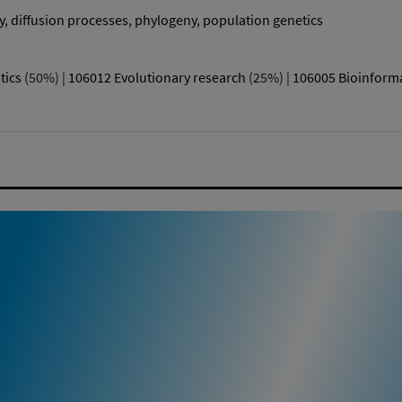
y
,
diffusion processes
,
phylogeny
,
population genetics
tics
(50%) |
106012 Evolutionary research
(25%) |
106005 Bioinforma