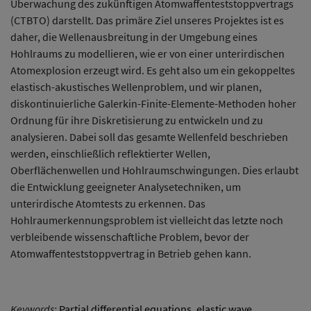
Überwachung des zukünftigen Atomwaffenteststoppvertrags
(CTBTO) darstellt. Das primäre Ziel unseres Projektes ist es
daher, die Wellenausbreitung in der Umgebung eines
Hohlraums zu modellieren, wie er von einer unterirdischen
Atomexplosion erzeugt wird. Es geht also um ein gekoppeltes
elastisch-akustisches Wellenproblem, und wir planen,
diskontinuierliche Galerkin-Finite-Elemente-Methoden hoher
Ordnung für ihre Diskretisierung zu entwickeln und zu
analysieren. Dabei soll das gesamte Wellenfeld beschrieben
werden, einschließlich reflektierter Wellen,
Oberflächenwellen und Hohlraumschwingungen. Dies erlaubt
die Entwicklung geeigneter Analysetechniken, um
unterirdische Atomtests zu erkennen. Das
Hohlraumerkennungsproblem ist vielleicht das letzte noch
verbleibende wissenschaftliche Problem, bevor der
Atomwaffenteststoppvertrag in Betrieb gehen kann.
Keywords:
Partial differential equations
,
elastic wave