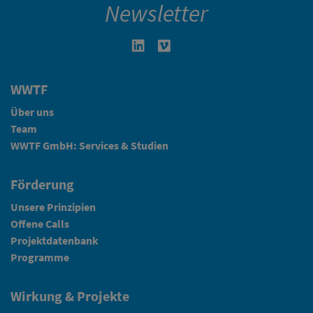
Newsletter
Linkedin in neuem Fenster öffnen
Vimeo in neuem Fenster öffn
WWTF
Über uns
Team
WWTF GmbH: Services & Studien
Förderung
Unsere Prinzipien
Offene Calls
Projektdatenbank
Programme
Wirkung & Projekte