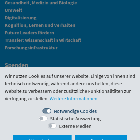
Gesundheit, Medizin und Biologie
Umwelt
Digitalisierung
Kognition, Lernen und Verhalten
Future Leaders fördern
Transfer: Wissenschaft in Wirtschaft
Forschungsinfrastruktur
Spenden
Fundraising
Wir nutzen Cookies auf unserer Website. Einige von ihnen sind
technisch notwendig, während andere uns helfen, diese
News
Website zu verbessern oder zusätzliche Funktionalitäten zur
Verfügung zu stellen.
Weitere Informationen
Intranet
Notwendige Cookies
Statistische Auswertung
Förderrichtlinie
·
Funding Portal
·
Evaluierungen
·
Externe Medien
Downloads
·
Kontakt
·
Impressum
Nach ob